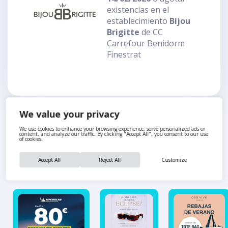
existencias en el
establecimiento
Bijou
Brigitte
de CC
Carrefour Benidorm
Finestrat
We value your privacy
We use cookies to enhance your browsing experience, serve personalized ads or
content, and analyze our traffic. By clicking "Accept All", you consent to our use
of cookies.
También te puede interesar
Accept All
Reject All
Customize